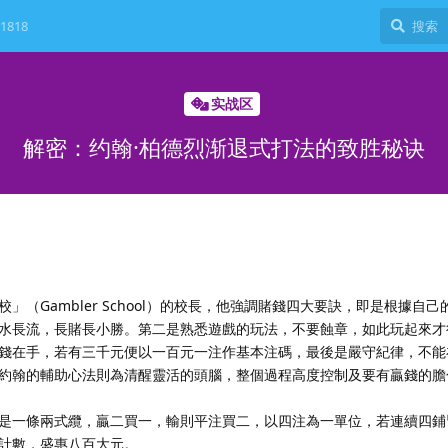
1818
实战区
解密：约翰·柏德烈渐退式打法的致胜秘诀
（Gambler School）的校長，他強調賭錢四大要訣，即是根據自
水長流，長賭長小勝。第二是熟悉遊戲的玩法，不要蝕章，如此玩起來才
錢在手，若有三千元便以一百元一注作基本注碼，最後是嚴守紀律，不能
約翰的輔助心法則為清醒靈活的頭腦，整個過程高度控制及要有贏錢的膽
是一條兩式纜，贏二買一，輸則平注買二，以四注為一單位，若連續四鋪
計數，盛惠八百大元。