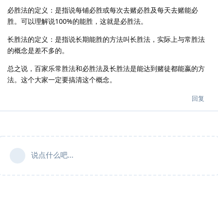
必胜法的定义：是指说每铺必胜或每次去赌必胜及每天去赌能必
胜。可以理解说100%的能胜，这就是必胜法。
长胜法的定义：是指说长期能胜的方法叫长胜法，实际上与常胜法
的概念是差不多的。
总之说，百家乐常胜法和必胜法及长胜法是能达到赌徒都能嬴的方
法。这个大家一定要搞清这个概念。
回复
说点什么吧...