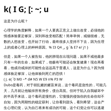
k( I G; [: ~; u
这是为什么呢？
心理学的角度解释，如果一个人要真正意义上做出改变，必须他的
情感体验要足够深，深到和改变相匹配！简单举例，戒烟很难，无
数的人想改变，也开始了行动，最终很多人坚持不下去，因为生理
上的或者心理上的种种原因。% I3 Q4 _, g `& E7 e/ j1 }
但是，如果一个人被告知，他的肺现在出现问题，如果不戒他最多
只有一年的生命，如果戒了，他极有可能还会恢复健康！现在再看
看，他成功戒掉的可能性会远远高于普通人，这是为什么？因为情
感体验足够深，让他体验到死亡的恐惧！
( J. e( `0 M0 ~* d# N5 W E9 n% P3 W
Dubo是毒药，对于胡乱赌的赌盲来说，这个毒药是急性的，可能几
天，几月就让他输掉所有身价，债台高筑。但对于陷入自我破坏中
的半高手来说，这个毒药是慢性的，它慢慢的侵蚀你的生命你却不
自知，因为周期性的稳定获利，让你看到甜头，看到希望，这会产
生心理幻觉，认为自己将来有成功的可能，这个幻觉让你可以逃避