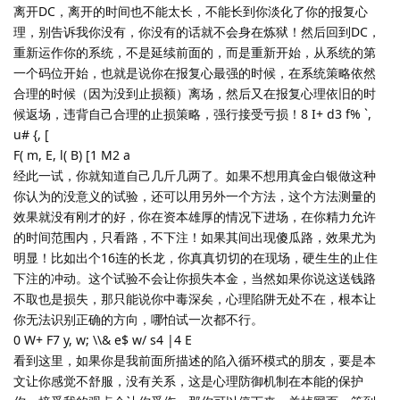
离开DC，离开的时间也不能太长，不能长到你淡化了你的报复心
理，别告诉我你没有，你没有的话就不会身在炼狱！然后回到DC，
重新运作你的系统，不是延续前面的，而是重新开始，从系统的第
一个码位开始，也就是说你在报复心最强的时候，在系统策略依然
合理的时候（因为没到止损额）离场，然后又在报复心理依旧的时
候返场，违背自己合理的止损策略，强行接受亏损！8 I+ d3 f% `,
u# {, [
F( m, E, l( B) [1 M2 a
经此一试，你就知道自己几斤几两了。如果不想用真金白银做这种
你认为的没意义的试验，还可以用另外一个方法，这个方法测量的
效果就没有刚才的好，你在资本雄厚的情况下进场，在你精力允许
的时间范围内，只看路，不下注！如果其间出现傻瓜路，效果尤为
明显！比如出个16连的长龙，你真真切切的在现场，硬生生的止住
下注的冲动。这个试验不会让你损失本金，当然如果你说这送钱路
不取也是损失，那只能说你中毒深矣，心理陷阱无处不在，根本让
你无法识别正确的方向，哪怕试一次都不行。
0 W+ F7 y, w; \\& e$ w/ s4 |4 E
看到这里，如果你是我前面所描述的陷入循环模式的朋友，要是本
文让你感觉不舒服，没有关系，这是心理防御机制在本能的保护