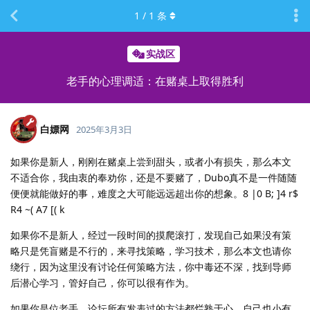
1
/
1
条
实战区
老手的心理调适：在赌桌上取得胜利
白嫖网
2025年3月3日
如果你是新人，刚刚在赌桌上尝到甜头，或者小有损失，那么本文
不适合你，我由衷的奉劝你，还是不要赌了，Dubo真不是一件随随
便便就能做好的事，难度之大可能远远超出你的想象。8 |0 B; ]4 r$
R4 ~( A7 [( k
如果你不是新人，经过一段时间的摸爬滚打，发现自己如果没有策
略只是凭盲赌是不行的，来寻找策略，学习技术，那么本文也请你
绕行，因为这里没有讨论任何策略方法，你中毒还不深，找到导师
后潜心学习，管好自己，你可以很有作为。
如果你是位老手，论坛所有发表过的方法都烂熟于心，自己也小有