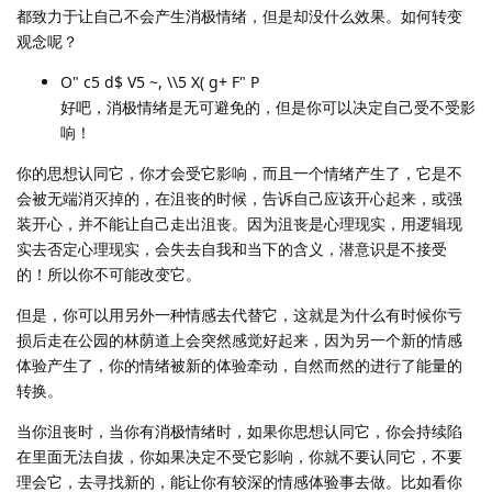
都致力于让自己不会产生消极情绪，但是却没什么效果。如何转变
观念呢？
O" c5 d$ V5 ~, \\5 X( g+ F" P
好吧，消极情绪是无可避免的，但是你可以决定自己受不受影
响！
你的思想认同它，你才会受它影响，而且一个情绪产生了，它是不
会被无端消灭掉的，在沮丧的时候，告诉自己应该开心起来，或强
装开心，并不能让自己走出沮丧。因为沮丧是心理现实，用逻辑现
实去否定心理现实，会失去自我和当下的含义，潜意识是不接受
的！所以你不可能改变它。
但是，你可以用另外一种情感去代替它，这就是为什么有时候你亏
损后走在公园的林荫道上会突然感觉好起来，因为另一个新的情感
体验产生了，你的情绪被新的体验牵动，自然而然的进行了能量的
转换。
当你沮丧时，当你有消极情绪时，如果你思想认同它，你会持续陷
在里面无法自拔，你如果决定不受它影响，你就不要认同它，不要
理会它，去寻找新的，能让你有较深的情感体验事去做。比如看你