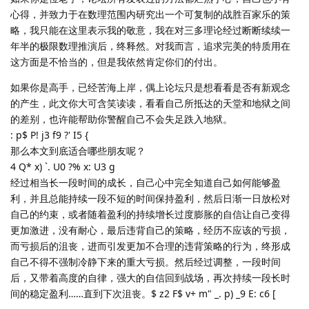
心得，并致力于在数理范围内研究出一个可复制的战胜百家乐的策
略，我只能在这里表示我的敬意，我在对三多理论经过断断续续一
年半的极限数理推演后，终释然。对我而言，追求完美的特质用在
这方面是不恰当的，但是我依然肯定你们的付出。
如果你是高手，已经苦海上岸，偶上论坛只是想看看是否有新观念
的产生，此文你大可含笑读读，看看自己所抵达的天堂和地狱之间
的差别，也许能帮助你警醒自己不会失足跌入地狱。
: p$ P! j3 f9 ?' I5 {
那么本文到底适合哪些朋友呢？
4 Q* x) `. U0 ?% x: U3 g
经过相当长一段时间的成长，自己心中完全知道自己如何能够盈
利，并且总能持续一段不短的时间保持盈利，然后日渐一日放松对
自己的约束，或者随着盈利的持续增长过度膨胀的自信让自己变得
更加激进，没有耐心，最后违背自己的策略，经历不应该的亏损，
而亏损后的沮丧，进而引发更加不合理的违背策略的行为，终形成
自己不得不强制冷静下来的重大亏损。然后经过调整，一段时间
后，又带着高度的自律，强大的自信回到战场，再次持续一段长时
间的稳定盈利……直到下次沮丧。$ z2 F$ v+ m" _. p) _9 E: c6 [