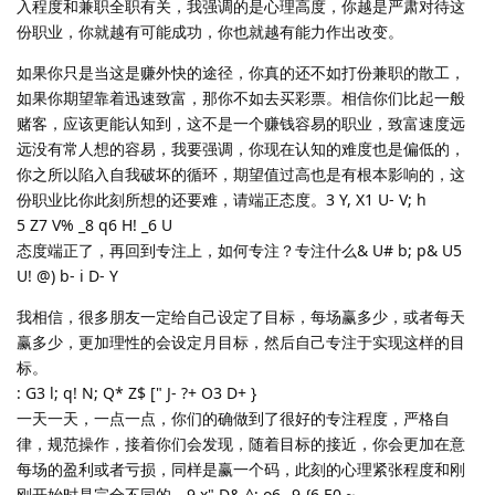
入程度和兼职全职有关，我强调的是心理高度，你越是严肃对待这
份职业，你就越有可能成功，你也就越有能力作出改变。
如果你只是当这是赚外快的途径，你真的还不如打份兼职的散工，
如果你期望靠着迅速致富，那你不如去买彩票。相信你们比起一般
赌客，应该更能认知到，这不是一个赚钱容易的职业，致富速度远
远没有常人想的容易，我要强调，你现在认知的难度也是偏低的，
你之所以陷入自我破坏的循环，期望值过高也是有根本影响的，这
份职业比你此刻所想的还要难，请端正态度。3 Y, X1 U- V; h
5 Z7 V% _8 q6 H! _6 U
态度端正了，再回到专注上，如何专注？专注什么& U# b; p& U5
U! @) b- i D- Y
我相信，很多朋友一定给自己设定了目标，每场赢多少，或者每天
赢多少，更加理性的会设定月目标，然后自己专注于实现这样的目
标。
: G3 l; q! N; Q* Z$ [" J- ?+ O3 D+ }
一天一天，一点一点，你们的确做到了很好的专注程度，严格自
律，规范操作，接着你们会发现，随着目标的接近，你会更加在意
每场的盈利或者亏损，同样是赢一个码，此刻的心理紧张程度和刚
刚开始时是完全不同的。9 x" D& ^; o6 _9 {6 E0 ~