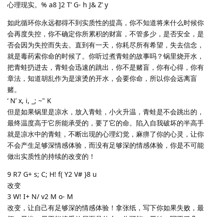
心理现实。% a8 ]2 T’ G- h J& Z’ y
如此循环你永远都得不到实质性的提高，你不知道将来什么时候你
会再度失控，你不确定你所累积的财富，不管多少，是否安全，是
否会因为失控而失去。直到有一天，你耗尽所有希望，失去信念，
就是毒药索你命的时候了。你听过煮青蛙的故事吗？锅里烧开水，
把青蛙扔进去，青蛙会迅速的跳出，你不是赌盲，你有心得，你有
章法，知道胡乱作为是滚烫的开水，会要你命，所以你会远离盲
赌。
‘ N’ x, i, _; ~" K
但是如果锅里是凉水，放入青蛙，小火升温，青蛙是不会跳出的，
最终温度高于它所能承受的，要了它的命。陷入自我破坏的半高手
就是凉水中的青蛙，不断出现的心理幻觉，麻痹了你的心灵，让你
不会产生足够深情感体验，而没有足够深的情感体验，你是不可能
做出实质性的持续的改变的！
9 R7 G+ s; C; H! f( Y2 V# }8 u
改变
3 W! I+ N/ v2 M o- M
改变，让自己有足够深的情感体验！拿张纸，写下你如果失败，最