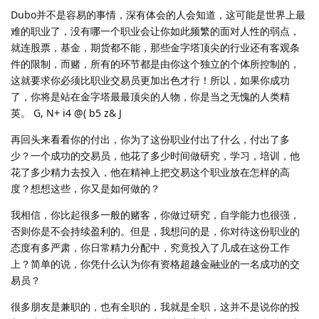
Dubo并不是容易的事情，深有体会的人会知道，这可能是世界上最
难的职业了，没有哪一个职业会让你如此频繁的面对人性的弱点，
就连股票，基金，期货都不能，那些金字塔顶尖的行业还有客观条
件的限制，而赌，所有的环节都是由你这个独立的个体所控制的，
这就要求你必须比职业交易员更加出色才行！所以，如果你成功
了，你将是站在金字塔最最顶尖的人物，你是当之无愧的人类精
英。 G, N+ i4 @( b5 z& J
再回头来看看你的付出，你为了这份职业付出了什么，付出了多
少？一个成功的交易员，他花了多少时间做研究，学习，培训，他
花了多少精力去投入，他在精神上把交易这个职业放在怎样的高
度？想想这些，你又是如何做的？
我相信，你比起很多一般的赌客，你做过研究，自学能力也很强，
否则你是不会持续盈利的。但是，我想问的是，你对待这份职业的
态度有多严肃，你日常精力分配中，究竟投入了几成在这份工作
上？简单的说，你凭什么认为你有资格超越金融业的一名成功的交
易员？
很多朋友是兼职的，也有全职的，我就是全职，这并不是说你的投