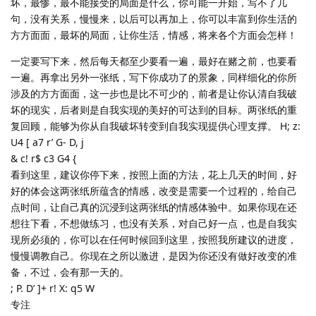
坏，最惨，最不能接受的局面是什么，你可能一开始，写不了几
句，没有关系，慢慢来，以后可以再加上，你可以丰富到你生活的
方方面面，最坏的局面，让你生活，情感，将来各个方面会怎样！
一定要写下来，然后每天都至少要看一遍，最好在赌之前，也要看
一遍。再拿出另外一张纸，写下你成功了的景象，同样细化的你所
涉及的方方面面，这一步也是比不可少的，前者是让你认清自我破
坏的现实，后者则是自我实现的美好的可达到的目标。两张纸的重
复回顾，能够为你从自我破坏转变到自我实现提供心理支撑。 H; z:
U4 [ a7 r’ G- D, j
& c! r$ c3 G4 {
看到这里，建议你停下来，按照上面的方法，花上几天的时间，好
好的体会这两张纸所蕴含的情感，改变是需要一个过程的，给自己
点时间，让自己真的沉浸到这两张纸的情感体验中。如果你现在还
想往下看，不想做练习，也没有关系，对自己好一点，也是自我实
现所必须的，你可以在任何时候回到这里，按照我所建议的进度，
慢慢调教自己。你现在之所以激进，是因为你还没有做好改变的准
备，不过，会有那一天的。
; P. D’ ]+ r! X: q5 W
专注