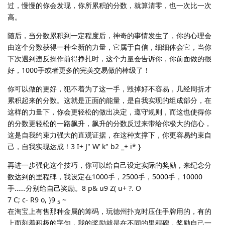
过，慢慢的你会发现，你所累积的分数，就算清零，也一次比一次
高。
随后，当分数累积到一定程度后，神奇的事情发生了，你的心理会
由这个分数获得一种全新的力量，它属于自信，细细体会它，当你
下次遇到违反操作前得挣扎时，这个力量会告诉你，你前面做的很
好，1000手或者更多的完美交易做的棒级了！
你可以做的更好，犯不着为了这一手，毁掉好不容易，几经周折才
累积起来的分数。这就是正面的能量，是自我实现的组成部分，在
这样的力量下，你会更轻松的做出决定，遵守规则，而这也使得你
的分数更轻松的一路飙升，飙升的分数反过来带给你极大的信心，
这是自我约束力强大的直观证据，在这种支撑下，你更容易约束自
己，自我实现达成！3 I+ J" W’ k" b2 _+ i* }
再进一步强化这个技巧，你可以给自己设定实际的奖励，来纪念分
数达到的里程碑，我设定在1000手，2500手，5000手，10000
手……分别给自己奖励。8 p& u9 Z( u+ ?. O
7 C; c- R9 o, }9
~
5
在淘宝上有售那种金属的筹码，玩德州扑克时压住手牌用的，有的
上面刻着积极的字句，我的奖励就是在不同的里程碑，奖励自己一