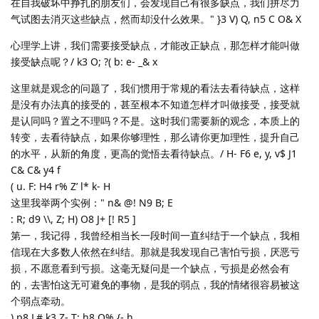
在自我破坏中挣扎的朋友们，会发现自己有很多缺点，我们拼尽力
气试图去消灭这些缺点，然而却没什么效果。" }3 V) Q, n5 C O& X
心理学上讲，我们需要接受缺点，才能改正缺点，那怎样才能叫做
接受缺点呢？/ k3 O; ?( b: e- _& x
这里就是观念的问题了，我们惯用于常规的看法去看待缺点，这样
是没有办法真的接受的，甚至根本不知道怎样才叫做接受，接受就
是认同吗？置之不理吗？不是。这时我们需要新的观念，本质上的
转变，去看待缺点，如果你够理性，那么请你更加理性，提升自己
的水平，从新的角度，更高的觉悟去看待缺点。/ H- F6 e, y, v$ J1
C& C& y4 f
( u. F: H4 r% Z’ l* k- H
这里我举两个实例：" n& @! N9 B; E
: R; d9 \\, Z; H) O8 J+ [! R5 ]
第一，我记得，我曾经相当长一段时间一直纠结于一个缺点，我相
信现在大多数人依然在纠结。那就是我发现自己害怕亏损，厌恶亏
损，不愿意看到亏损。这毫无疑问是一个缺点，亏损是必然会有
的，去害怕这无可避免的事物，是我的弱点，我的情绪很容易被这
个弱点牵动。
) p8 L# k3 Z- T; h8 Q% {- h