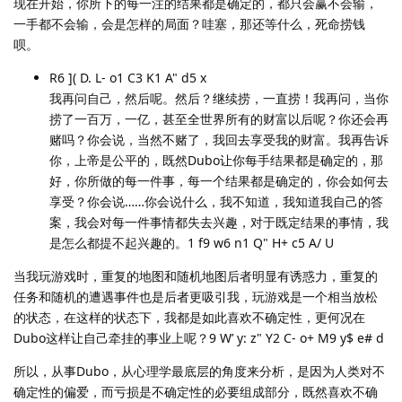
现在开始，你所下的每一注的结果都是确定的，都只会赢不会输，
一手都不会输，会是怎样的局面？哇塞，那还等什么，死命捞钱
呗。
R6 ]( D. L- o1 C3 K1 A" d5 x
我再问自己，然后呢。然后？继续捞，一直捞！我再问，当你
捞了一百万，一亿，甚至全世界所有的财富以后呢？你还会再
赌吗？你会说，当然不赌了，我回去享受我的财富。我再告诉
你，上帝是公平的，既然Dubo让你每手结果都是确定的，那
好，你所做的每一件事，每一个结果都是确定的，你会如何去
享受？你会说……你会说什么，我不知道，我知道我自己的答
案，我会对每一件事情都失去兴趣，对于既定结果的事情，我
是怎么都提不起兴趣的。1 f9 w6 n1 Q" H+ c5 A/ U
当我玩游戏时，重复的地图和随机地图后者明显有诱惑力，重复的
任务和随机的遭遇事件也是后者更吸引我，玩游戏是一个相当放松
的状态，在这样的状态下，我都是如此喜欢不确定性，更何况在
Dubo这样让自己牵挂的事业上呢？9 W’ y: z" Y2 C- o+ M9 y$ e# d
所以，从事Dubo，从心理学最底层的角度来分析，是因为人类对不
确定性的偏爱，而亏损是不确定性的必要组成部分，既然喜欢不确