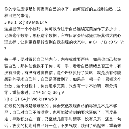
你的专注应该是如何提高自己的水平，如何更好的去控制自己，这
样可控的事情。
3 K& s; S; j’ a9 M& D; V
这里提供一个小技巧，你可以专注于自己连续完美操作了多少手，
记录这个数据，累积这个数据，它在日后会给你提供极其强大的心
理支撑，让你更容易转变到自我实现的状态中。# G+ ~/ E( c9 \\1 V;
?
每一手，要对得起自己的内心，内在标准要严格，如果你自己都在
骗自己，那神仙也救不了你，每一手，看看自己情绪是否正常，有
没有沮丧，有没有过度自信，是否严格执行了策略，就是所有你能
想到的要求自己的，自己是否做到了，如果是，积一分！累积这个
分数，这个过程中，你要追求完美，只要有一手不协调，积分清
零，重新来过。2 Y+ G" Q, d6
V
8
) [! e’ G1 C4 j* W6 k! r# w5 X
在最初的阶段是最难熬的，你会突然发现自己的标准是不是不够
严，自己对自己不够满意，也可能被苛刻的要求逼疯了，再度暴
走，导致积分在一百，乃至就几百手时清零，没有关系，还是一句
话，改变的初期对自己好一点，不要气馁，跌倒了站起来，重新来