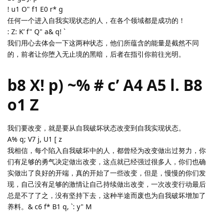
! u1 O" f1 E0 r* g
任何一个进入自我实现状态的人，在各个领域都是成功的！
: Z: K’ f" Q" a& q! `
我们用心去体会一下这两种状态，他们所蕴含的能量是截然不同
的，前者让你堕入无止境的黑暗，后者在指引你前往光明。
b8 X! p) ~% # c’ A4 A5 l. B8
o1 Z
我们要改变，就是要从自我破坏状态改变到自我实现状态。
A% q; V7 j, U1 [ z
我相信，每个陷入自我破坏中的人，都曾经为改变做出过努力，你
们有足够的勇气决定做出改变，这点就已经强过很多人，你们也确
实做出了良好的开端，真的开始了一些改变，但是，慢慢的你们发
现，自己没有足够的激情让自己持续做出改变，一次改变行动最后
总是不了了之，没有坚持下去，这种半途而废也为自我破坏增加了
养料。& c6 f* B1 q, `: y" M