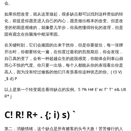
会。
如果你想改变，就从这里做起，很多缺点都可以找到这样类似的转
化，前提是你愿意进入自己的内心，愿意做出根本的改变。但是改
变的初期是艰难的，就像婴儿学步，你虽然懂得转化的道理，但是
固有观念在你脑海中根深蒂固。
在关键时刻，它们会顽固的出来干扰你，但是你要挺住，每一张牌
开出时，你都要转化一遍，在你度过最初的煎熬期后，你会发现，
自己真的变了，会有一种超越众生的超脱感觉，你能体会到泰山崩
而心不惊的气度。你只要一出场，每个人都能从你的表现看出你是
高人，因为没有经过修炼的他们只有羡慕你这种状态的份。( t3 V)
_$ d) P
以上是第一个转变观念看待缺点的实例。5 ?% H# E’ w: f" T" e& U8
R* j
C! R! R+ . {; i) s) `
第二，消极情绪，这个缺点是所有赌客的头号大敌！苦苦修行的人