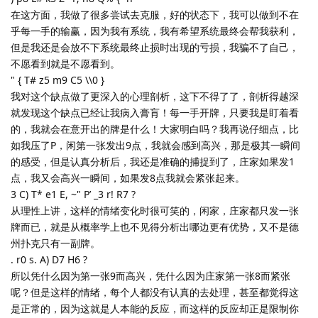
在这方面，我做了很多尝试去克服，好的状态下，我可以做到不在
乎每一手的输赢，因为我有系统，我有希望系统最终会帮我获利，
但是我还是会放不下系统最终止损时出现的亏损，我骗不了自己，
不愿看到就是不愿看到。
" { T# z5 m9 C5 \\0 }
我对这个缺点做了更深入的心理剖析，这下不得了了，剖析得越深
就发现这个缺点已经让我病入膏肓！每一手开牌，只要我是盯着看
的，我就会在意开出的牌是什么！大家明白吗？我再说仔细点，比
如我压了P，闲第一张发出9点，我就会感到高兴，那是极其一瞬间
的感受，但是认真分析后，我还是准确的捕捉到了，庄家如果发1
点，我又会高兴一瞬间，如果发8点我就会紧张起来。
3 C) T* e1 E, ~" P’ _3 r! R7 ?
从理性上讲，这样的情绪变化时很可笑的，闲家，庄家都只发一张
牌而已，就是从概率学上也不见得分析出哪边更有优势，又不是德
州扑克只有一副牌。
. r0 s. A) D7 H6 ?
所以凭什么因为第一张9而高兴，凭什么因为庄家第一张8而紧张
呢？但是这样的情绪，每个人都没有认真的去处理，甚至都觉得这
是正常的，因为这就是人本能的反应，而这样的反应却正是限制你