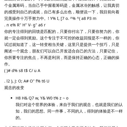
个金属筹码，当自己手中握着筹码是，金属冰冷的触感，让我真切
的感受到自己的成就，自己有多么出色，顺便说一下，我目前向着
完美操作十万手努力中。! Y% I, [7 o. ^% ^( a8 P3 m
. n e% R" H" V- g" a6 r
你的专注得到的回馈是匹配的，只要你付出了，只要你努力的，你
就一定会得到奖励。这个专注于不可控的收益回报是不一样的，你
试过就知道了，这一转变相当关键，这里只是提供一个技巧，只是
阐述一个观念，朋友们可以自己开发适合自己的方法，只要记住，
你所要专注的焦点，不再是利润，而是保持正确的心态，正确的操
作。
( }# d% s8 t$ C/ u A
. l2 }, J: O; A# O" f% t6 U
观念的改变
H8 H& Q7 w, Y& W0 t% z ~ o
我们对这个世界的体验，来自于我们的观念，也就是我们的认
知，我们的思想。同一件事，不同的人，得到的体验是不一样
的。