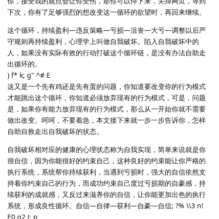
你，接受我的观点会让你受伤，那你可以停下来，关掉网页，等到
下次，你有了足够强烈的想改变这一循环的欲望时，再回来继续。
这个循环，持续盈利—违反策略—亏损—沮丧—大亏—调整以后严
守规则再持续盈利，心理学上叫做自我破坏。陷入自我破坏中的
人，如果没有实际有效的行动打破这个循环链，是没有办法自助走
出循环的。
) f* k; g" ^# E
这又是一个先有鸡还是先有蛋的问题，你知道要改变你的行为模式
才能跳出这个循环，你知道必须放弃现有的行为模式，可是，问题
是，如果你有能力放弃现有的行为模式，那么从一开始你就不需要
做出改变。呵呵，不要着急，本文接下来就一步一步告诉你，怎样
自助自救走出自我破坏的状态。
自我破坏相对应的健康的心理状态称为自我实现，简单来说就是你
很自信，因为你能很好的约束自己，这种良好的约束能让你严格的
执行系统，系统帮你持续获利，当遇到亏损时，强大的自信依然支
持着你约束自己的行为，而成功约束自己度过亏损期的自豪感，持
续获利的成就感，又反过来滋养你的自信，让你能更加出色的执行
系统，形成良性循环。自信—自律—获利—自豪—自信; ?% \\3 n!
E0 g2 J: p