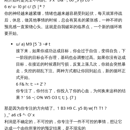
6 e/ u- l0 p! c/ {5 |* ?
你的神经越来越紧绷，情绪也越来越容易受到起伏，每天就算停战
后，休息，做其他事情的时候，总会有莫名的紧张感，一种不祥的
预兆感一直萦绕心头。这就是自我破坏的临界点，一个新的循环将
要开始。
u/ a) M9 [5 `3 ~# t
接下来，如果你成功达成目标，你会过于自信，变得自负，下
一阶段的目标会不合理，基码也会调整过高。如果你没有达成
目标，在接近的时候遇到亏损，反复上落几次，你就会突然暴
走，失控的胡乱下注。两种方式都让你回到起点，新的循环正
式开始。
6 F& h: t: ~+ Z’ ?
你专注了，你付出了，你投入了你的心血，为何换来这样的结
果？' S6 ~; O% W5 O3 t; t; }. {7 }
那是因为你专注的方向错了。1 B3 H9 C. y5 B) w( f1 T1 ?
) _" a6 c$ ^- O’ x
利润是不确定的，不可控的，你专注于一件不可控的事情，想让它
达成一个由你所掌控的预定结果，是不现实的