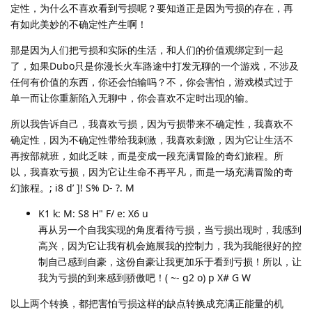
定性，为什么不喜欢看到亏损呢？要知道正是因为亏损的存在，再
有如此美妙的不确定性产生啊！
那是因为人们把亏损和实际的生活，和人们的价值观绑定到一起
了，如果Dubo只是你漫长火车路途中打发无聊的一个游戏，不涉及
任何有价值的东西，你还会怕输吗？不，你会害怕，游戏模式过于
单一而让你重新陷入无聊中，你会喜欢不定时出现的输。
所以我告诉自己，我喜欢亏损，因为亏损带来不确定性，我喜欢不
确定性，因为不确定性带给我刺激，我喜欢刺激，因为它让生活不
再按部就班，如此乏味，而是变成一段充满冒险的奇幻旅程。所
以，我喜欢亏损，因为它让生命不再平凡，而是一场充满冒险的奇
幻旅程。; i8 d’ ]! S% D- ?. M
K1 k: M: S8 H" F/ e: X6 u
再从另一个自我实现的角度看待亏损，当亏损出现时，我感到
高兴，因为它让我有机会施展我的控制力，我为我能很好的控
制自己感到自豪，这份自豪让我更加乐于看到亏损！所以，让
我为亏损的到来感到骄傲吧！( ~- g2 o) p X# G W
以上两个转换，都把害怕亏损这样的缺点转换成充满正能量的机