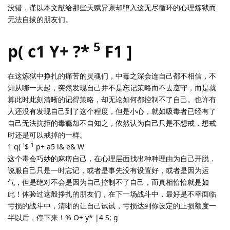
没错，谨以本文献给那些天赋异禀却堕入这无尽循环的心理炼狱而
无法自拔的朋友们。
5
p( c1 Y+ ?*
F1 ]
在这炼狱中挣扎的痛苦的灵魂们，中毒之深会连自己都不相信，不
知从哪一天起，突然发现自己并不是忘记策略而不去遵守，而是就
算此时此刻清晰的记得策略，却无论如何都控制不了自己。也许有
人还没有发现自己到了这个程度，但是小心，就如吸毒者已经有了
自己无法抗拒的毒瘾却不自知之，依然认为自己只是不想戒，想戒
时还是可以戒掉的一样。
1
1 q( `$
p+ a5 l& e& W
这个毒会巧妙的麻痹自己，在心理层面找出种种理由为自己开脱，
说服自己只是一时忘记，或者是事先没有设置好，或者是因为运
气，但是绝对不会是因为自己控制不了自己，而真相恰恰就是如
此！体验过这般挣扎的朋友们，在下一场战斗中，最好是不幸面临
亏损的战斗中，清晰的让自己试试，亏损达到你设定的止损额度一
半以后，停下来！% O+ y* |4 S; g