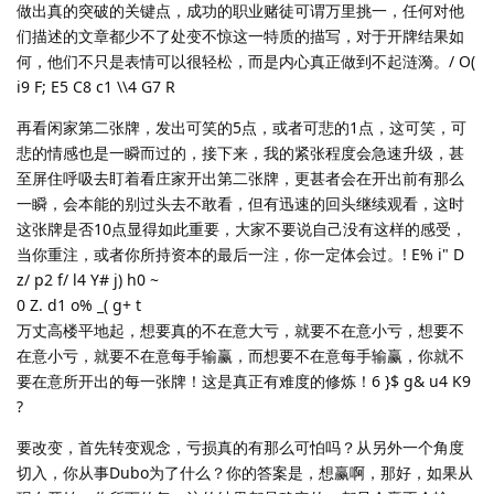
做出真的突破的关键点，成功的职业赌徒可谓万里挑一，任何对他
们描述的文章都少不了处变不惊这一特质的描写，对于开牌结果如
何，他们不只是表情可以很轻松，而是内心真正做到不起涟漪。/ O(
i9 F; E5 C8 c1 \\4 G7 R
再看闲家第二张牌，发出可笑的5点，或者可悲的1点，这可笑，可
悲的情感也是一瞬而过的，接下来，我的紧张程度会急速升级，甚
至屏住呼吸去盯着看庄家开出第二张牌，更甚者会在开出前有那么
一瞬，会本能的别过头去不敢看，但有迅速的回头继续观看，这时
这张牌是否10点显得如此重要，大家不要说自己没有这样的感受，
当你重注，或者你所持资本的最后一注，你一定体会过。! E% i" D
z/ p2 f/ l4 Y# j) h0 ~
0 Z. d1 o% _( g+ t
万丈高楼平地起，想要真的不在意大亏，就要不在意小亏，想要不
在意小亏，就要不在意每手输赢，而想要不在意每手输赢，你就不
要在意所开出的每一张牌！这是真正有难度的修炼！6 }$ g& u4 K9
?
要改变，首先转变观念，亏损真的有那么可怕吗？从另外一个角度
切入，你从事Dubo为了什么？你的答案是，想赢啊，那好，如果从