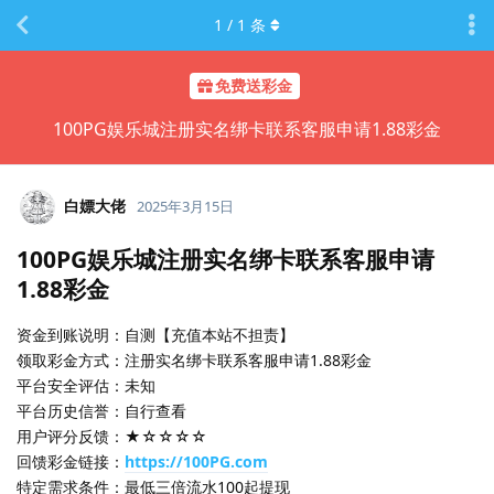
1
/
1
条
免费送彩金
100PG娱乐城注册实名绑卡联系客服申请1.88彩金
白嫖大佬
2025年3月15日
100PG娱乐城注册实名绑卡联系客服申请
1.88彩金
资金到账说明：自测【充值本站不担责】
领取彩金方式：注册实名绑卡联系客服申请1.88彩金
平台安全评估：未知
平台历史信誉：自行查看
用户评分反馈：★☆☆☆☆
回馈彩金链接：
https://100PG.com
特定需求条件：最低三倍流水100起提现