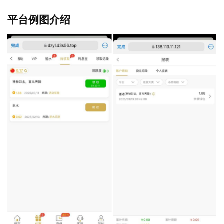
平台例图介绍