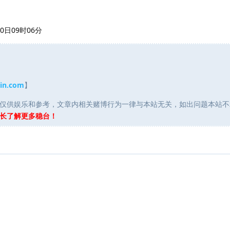
日09时06分
jin.com
】
仅供娱乐和参考，文章内相关赌博行为一律与本站无关，如出问题本站不
长了解更多稳台！