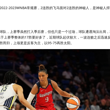
，2022-2023WNBA常规赛，2连胜的飞马面对2连胜的神秘人，是神秘人
队，上赛季虽然打入季后赛，但也只是一个过场，球队遭遇淘汰出局，
相比于上赛季整体的17胜要好多了，近期球队起伏较大，一波连败之后迅速
而归，上场更是反客为主，以95-75再胜太阳。