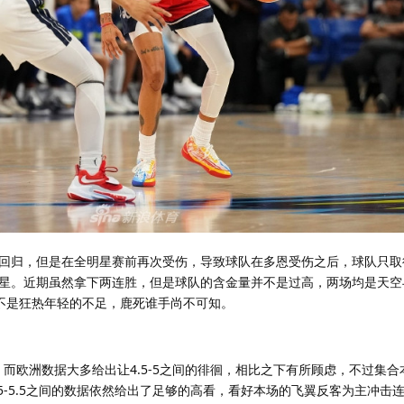
归，但是在全明星赛前再次受伤，导致球队在多恩受伤之后，球队只取
星。近期虽然拿下两连胜，但是球队的含金量并不是过高，两场均是天空
要不是狂热年轻的不足，鹿死谁手尚不可知。
而欧洲数据大多给出让4.5-5之间的徘徊，相比之下有所顾虑，不过集合
5-5.5之间的数据依然给出了足够的高看，看好本场的飞翼反客为主冲击