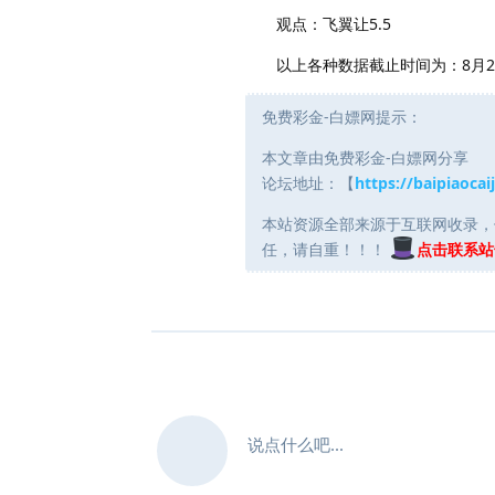
观点：飞翼让5.5
以上各种数据截止时间为：8月20
免费彩金-白嫖网提示：
本文章由免费彩金-白嫖网分享
论坛地址：【
https://baipiaocai
本站资源全部来源于互联网收录，
任，请自重！！！
点击联系站
说点什么吧...