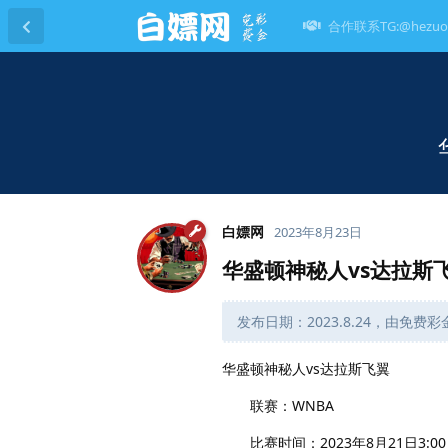
合作联系TG:@hezuo
白嫖网
2023年8月23日
华盛顿神秘人vs达拉斯
发布日期：2023.8.24，由免费
华盛顿神秘人vs达拉斯飞翼
联赛：WNBA
比赛时间：2023年8月21日3:00