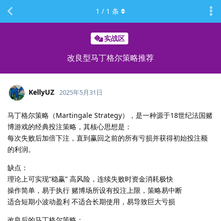
1
/
1
条
实战区
改良型马丁格尔策略推荐
KellyUZ
2025年5月31日
马丁格尔策略（Martingale Strategy），是一种源于18世纪法国赌
博游戏的经典投注策略，其核心思想是：
每次失败后加倍下注，直到赢回之前的所有亏损并获得初始投注额
的利润。
缺点：
理论上可实现“稳赢” 高风险，连续失败时资金消耗极快
操作简单，易于执行 赌博场所设有投注上限，策略易中断
适合短期小波动盈利 不适合长期使用，易导致巨大亏损
改良后的马丁格尔策略：