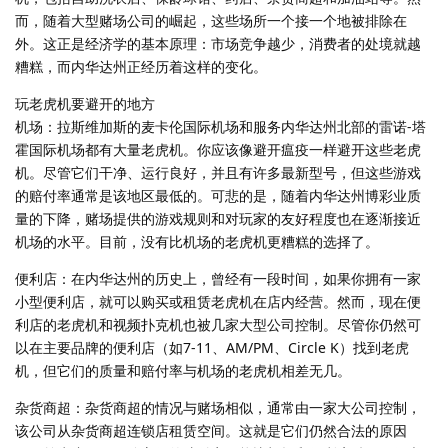
而，随着大型赌场公司的崛起，这些场所一个接一个地被排除在
外。这正是经济学的基本原理：市场竞争越少，消费者的处境就越
糟糕，而内华达州正经历着这样的变化。
玩老虎机要避开的地方
机场：拉斯维加斯的麦卡伦国际机场和服务内华达州北部的雷诺-塔
霍国际机场都有大量老虎机。你应该像避开瘟疫一样避开这些老虎
机。尽管它们干净、运行良好，并且有许多最新型号，但这些游戏
的赔付率通常是该地区最低的。可悲的是，随着内华达州博彩业质
量的下降，赌场提供的游戏规则和对玩家的友好程度也在逐渐接近
机场的水平。目前，没有比机场的老虎机更糟糕的选择了。
便利店：在内华达州的历史上，曾经有一段时间，如果你拥有一家
小型便利店，就可以购买或租赁老虎机在店内经营。然而，现在便
利店的老虎机和视频扑克机也被几家大型公司控制。尽管你仍然可
以在主要品牌的便利店（如7-11、AM/PM、Circle K）找到老虎
机，但它们的质量和赔付率与机场的老虎机相差无几。
杂货商超：杂货商超的情况与赌场相似，通常由一家大公司控制，
该公司从杂货商超连锁店租赁空间。这就是它们仍然合法的原因