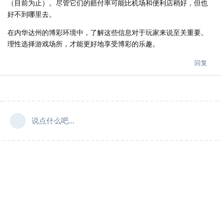
（目前为止）。尽管它们的赔付率可能比机场和便利店稍好，但也
好不到哪里去。
在内华达州的博彩环境中，了解这些信息对于玩家来说至关重要。
理性选择游戏场所，才能更好地享受博彩的乐趣。
回复
说点什么吧...