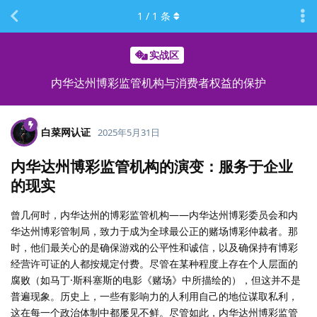
1
/
1
条
实战区
内华达州博彩监管机构与消费者权益的保护
白菜网认证
2025年5月31日
内华达州博彩监管机构的演变：服务于企业
的现实
曾几何时，内华达州的博彩监管机构——内华达州博彩委员会和内
华达州博彩管制局，致力于成为全球最公正的赌场博彩仲裁者。那
时，他们最关心的是确保游戏的公平性和诚信，以及确保持有博彩
经营许可证的人都按规定付费。尽管在某种程度上存在个人层面的
腐败（如马丁·斯科塞斯的电影《赌场》中所描绘的），但这并不是
普遍现象。历史上，一些有影响力的人利用自己的地位谋取私利，
这在每一个政治体制中都屡见不鲜。尽管如此，内华达州博彩监管