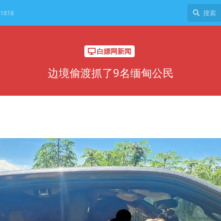
1818
白嫖网新闻
边境偷渡抓了9名缅甸公民