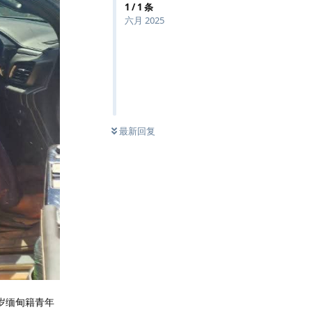
1
/
1
条
六月 2025
最新回复
6岁缅甸籍青年