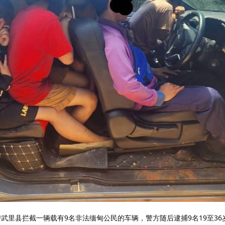
在碧武里县拦截一辆载有9名非法缅甸公民的车辆，警方随后逮捕9名19至3