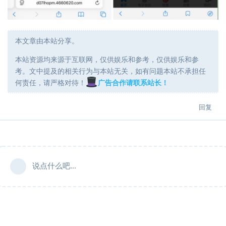
本文章由本站分享。
本站资源均来源于互联网，仅供娱乐和参考，仅供娱乐和参
考。文中提及的相关行为与本站无关，如有问题本站不承担任
何责任，请严格对待！
广告合作请联系站长！
回复
说点什么吧...