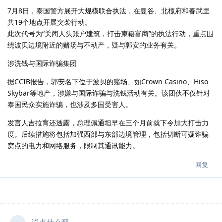
7月8日，泰国警方展开大规模联合执法，在曼谷、北榄府和春武里
共19个地点开展突袭行动。
此次代号为“关闭人头账户建筑，打击柬籍富商”的执法行动，重点围
绕波贝边境附近的赌场与不动产，疑与郭安的业务有关。
涉洗钱与国际诈骗集团
据CCIB报告，郭安名下位于波贝的赌场、如Crown Casino、Hiso
Skybar等地产，涉嫌与国际诈骗与洗钱活动有关。该团伙不仅针对
泰国民众实施诈骗，也涉及多国受害人。
发言人吉拉育还透露，总理佩通坦早在三个月前就下令加大打击力
度。后续措施将包括加强西部与东部边境管理，包括切断可疑诈骗
窝点的电力和网络服务，限制其通讯能力。
回复
说点什么吧...