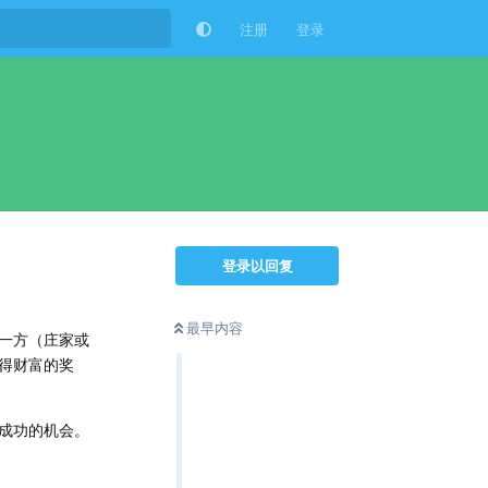
注册
登录
登录以回复
最早内容
一方（庄家或
得财富的奖
成功的机会。