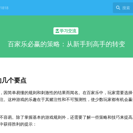
1818
学习交流
百家乐必赢的策略：从新手到高手的转变
的几个要点
，因简单易懂的规则和刺激性的结果而闻名。在百家乐中，玩家需要选择
注。这种游戏的乐趣在于其赌注性和不可预测性，使少数玩家都有机会赢
不容易。除了掌握基本的游戏规则外，还需要了解一些策略和技巧来提高
中获得胜利的提示：