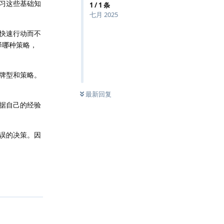
习这些基础知
1
/
1
条
七月 2025
快速行动而不
择哪种策略，
牌型和策略。
最新回复
据自己的经验
误的决策。因
回复