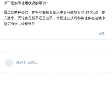
以下是实际使用状况的示例：
通过这两种公式，你将能够在百家乐中更有效地管理你的投注，提
升胜率。无论你是新手还是老手，掌握这些技巧都将使你在游戏中
游刃有余，轻松致胜！
回复
说点什么吧...