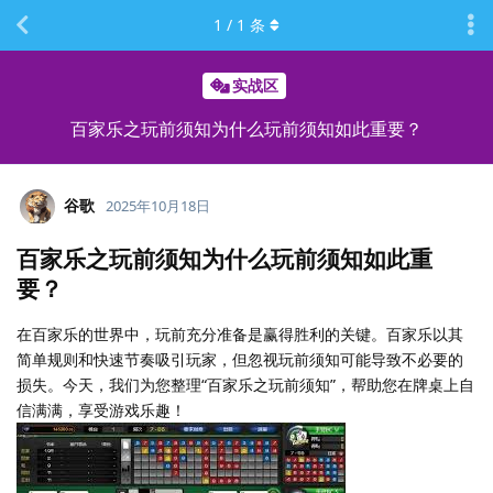
1
/
1
条
实战区
百家乐之玩前须知为什么玩前须知如此重要？
谷歌
2025年10月18日
百家乐之玩前须知为什么玩前须知如此重
要？
在百家乐的世界中，玩前充分准备是赢得胜利的关键。百家乐以其
简单规则和快速节奏吸引玩家，但忽视玩前须知可能导致不必要的
损失。今天，我们为您整理“百家乐之玩前须知”，帮助您在牌桌上自
信满满，享受游戏乐趣！