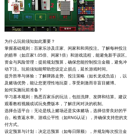
为什么玩前须知如此重要？
掌握基础规则：百家乐涉及庄家、闲家和和局投注。了解每种投注
的赔率（如庄家1.05倍、闲家1倍）和游戏流程，能避免新手误区。
资金与风险管理：提前规划预算，确保您能控制投注金额，避免冲
动下注。玩前须知能帮助您设定止损点，延长游戏时间。
提升胜率与体验：了解牌路走势、投注策略（如长龙或负追），以
及赌场优势，能让您更理性地玩耍，享受刺激而非盲目赌博。
如何实施玩前准备？
学习基本规则：熟悉百家乐的玩法，包括洗牌、发牌和结算。建议
观看教程视频或试玩免费版本，了解庄闲对决的机制。
选择合适平台：无论是线上赌场还是实体赌场，选择信誉良好的平
台。检查返水率、游戏公平性（如RNG认证），并确保支持您的支
付方式。
设定预算与计划：决定总预算（如每日限额），并规划每次投注金