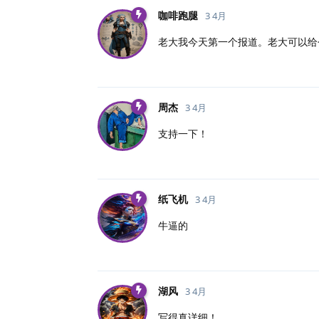
咖啡跑腿
3 4月
老大我今天第一个报道。老大可以给
周杰
3 4月
支持一下！
纸飞机
3 4月
牛逼的
湖风
3 4月
写得真详细！