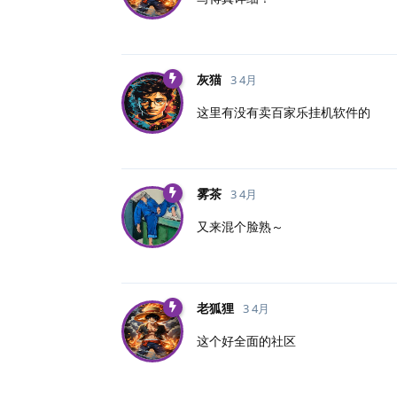
灰猫
3 4月
这里有没有卖百家乐挂机软件的
雾茶
3 4月
又来混个脸熟～
老狐狸
3 4月
这个好全面的社区