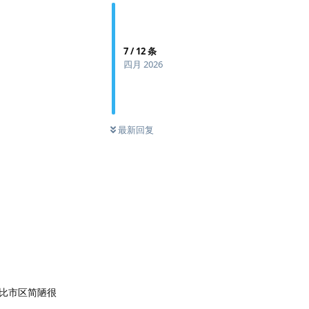
7
/
12
条
四月 2026
最新回复
比市区简陋很