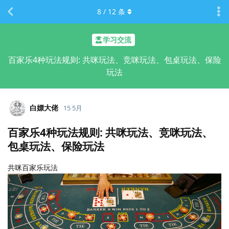
8
/
12
条
学习交流
百家乐4种玩法规则: 共咪玩法、竞咪玩法、包桌玩法、保险
玩法
白嫖大佬
15 5月
百家乐4种玩法规则: 共咪玩法、竞咪玩法、
包桌玩法、保险玩法
共咪百家乐玩法