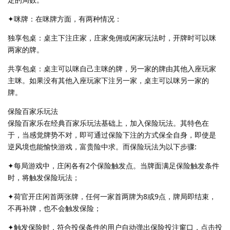
✦咪牌：在咪牌方面，有两种情况：
独享包桌：桌主下注庄家，庄家免佣或闲家玩法时，开牌时可以咪
两家的牌。
共享包桌：桌主可以咪自己主咪的牌，另一家的牌由其他入座玩家
主咪。如果没有其他入座玩家下注另一家，桌主可以咪另一家的
牌。
保险百家乐玩法
保险百家乐在经典百家乐玩法基础上，加入保险玩法。其特色在
于，当感觉牌势不对，即可通过保险下注的方式保全自身，即使是
逆风境也能愉快游戏，富贵险中求。而保险玩法为以下步骤:
✦每局游戏中，庄闲各有2个保险触发点。当牌面满足保险触发条件
时，将触发保险玩法；
✦荷官开庄闲首两张牌，任何一家首两牌为8或9点，牌局即结束，
不再补牌，也不会触发保险；
✦触发保险时，符合投保条件的用户自动弹出保险投注窗口，点击投