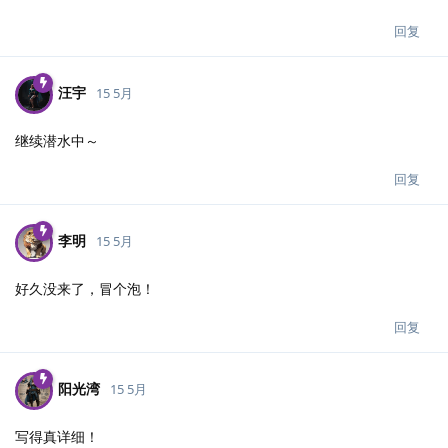
回复
汪宇
15 5月
继续潜水中～
回复
李明
15 5月
好久没来了，冒个泡！
回复
阳光湾
15 5月
写得真详细！