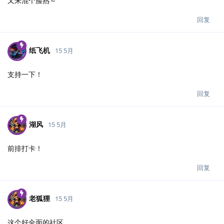
又来混个脸熟～
回复
纸飞机
15 5月
支持一下！
回复
湖风
15 5月
前排打卡！
回复
老狐狸
15 5月
这个好全面的社区