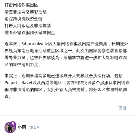
打击网络诈骗园区
清查非法网络博彩活动
追踪跨境洗钱资金链
打击人口贩运及非法拘禁
排查外籍诈骗团伙藏匿据点
近年来，Sihanoukville因大量网络诈骗及网赌产业聚集，长期被外
界视为东南亚电诈活动重点区域之一。此次由国家警察总署直接部
署专业力量，也被外界解读为：柬埔寨或将进一步扩大针对电诈园
区的集中清剿力度。
事实上，近期柬埔寨多地已连续展开大规模联合执法行动。包括
Poipet、Bavet以及西港等地区，警方相继突袭多个涉嫌从事网络诈
骗与非法博彩的园区，大批外籍人员被拘捕，部分园区亦遭封锁调
查。
回复
小雨
19 5月