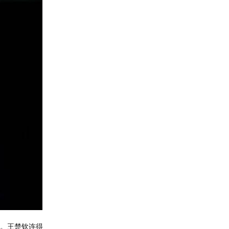
手。王楚钦连得