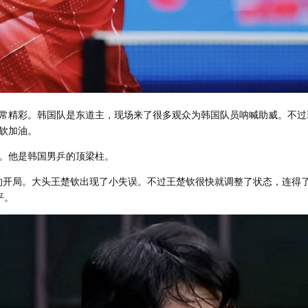
常精彩。韩国队是东道主，现场来了很多观众为韩国队员呐喊助威。不过
钦加油。
。他是韩国男乒的顶梁柱。
1的开局。大头王楚钦出现了小失误。不过王楚钦很快就调整了状态，连得
平。