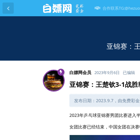
合作联系TG:@hezuo
亚锦赛：王
白嫖网会员
2023年9月6日
已编辑
亚锦赛：王楚钦3-1战
发布日期：2023.9.7，由免费彩
2023年乒乓球亚锦赛男团比赛进入
女团比赛已经结束，中国女团在决赛