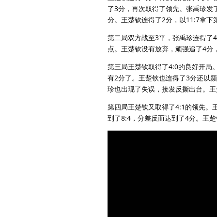
了3分，再次取得了领先。张禹珍发
分。王楚钦连得了2分，以11:7拿下
第二局双方战至3平，张禹珍连得了4
点。王楚钦没有放弃，顽强追了4分
第三局王楚钦取得了4:0的良好开局
有2分了。王楚钦也连得了3分还以
珍也出现了失误，接发反撕出台。王楚
第四局王楚钦又取得了4:1的领先。
到了8:4，分差反而达到了4分。王