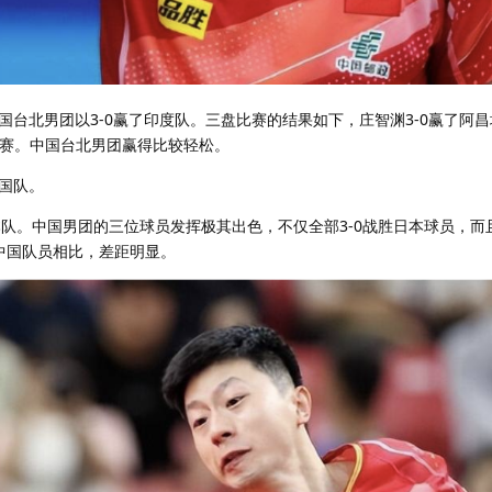
台北男团以3-0赢了印度队。三盘比赛的结果如下，庄智渊3-0赢了阿昌
德赛。中国台北男团赢得比较轻松。
国队。
本队。中国男团的三位球员发挥极其出色，不仅全部3-0战胜日本球员，而
中国队员相比，差距明显。