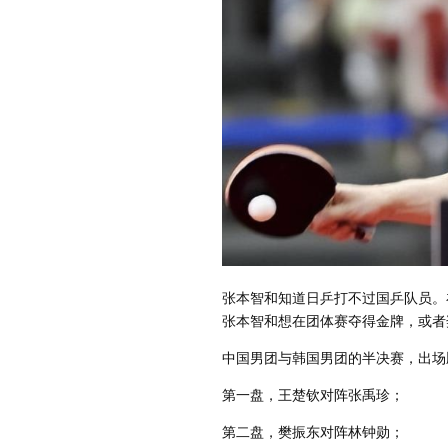
张本智和知道日乒打不过国乒队员。
张本智和想在团体赛夺得金牌，或者
中国男团与韩国男团的半决赛，出场
第一盘，王楚钦对阵张禹珍；
第二盘，樊振东对阵林钟勋；