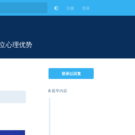
注册
登录
建立心理优势
登录以回复
最早内容