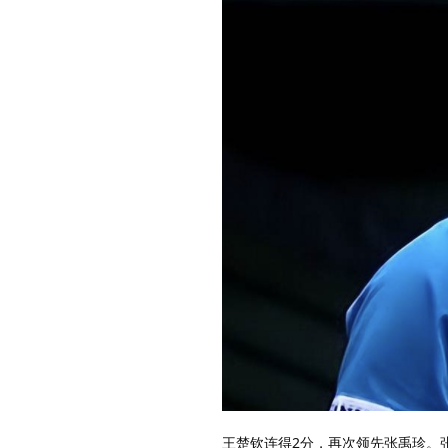
王楚钦连得2分，再次领先张禹珍。