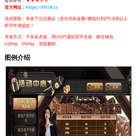
会员评分：
★★★☆☆
官方网址：
https://tf178.cc
流水限制：有效下注总额达（首次存款金额+赠送红利)*5-8倍以上
即可申请提款！
充值方式：不实名充值，用USDT虚拟货币充值、购宝钱包、
CGPay、OSPay，充提都快。
图例介绍