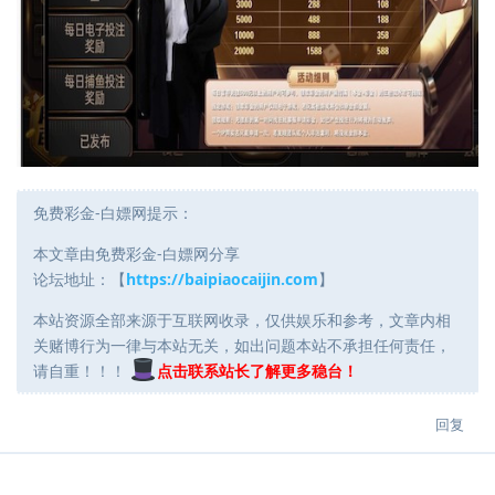
免费彩金-白嫖网提示：
本文章由免费彩金-白嫖网分享
论坛地址：【
https://baipiaocaijin.com
】
本站资源全部来源于互联网收录，仅供娱乐和参考，文章内相
关赌博行为一律与本站无关，如出问题本站不承担任何责任，
请自重！！！
点击联系站长了解更多稳台！
回复