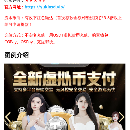
会员评分：
★★★☆☆
官方网址：
https://yuklasd.vip/
流水限制：有效下注总额达（首次存款金额+赠送红利)*5-8倍以上
即可申请提款！
充值方式：不实名充值，用USDT虚拟货币充值、购宝钱包、
CGPay、OSPay，充提都快。
图例介绍