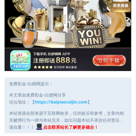
免费彩金-白嫖网提示：
本文章由免费彩金-白嫖网分享
论坛地址：【
https://baipiaocaijin.com
】
本站资源全部来源于互联网收录，仅供娱乐和参考，文章内相
关赌博行为一律与本站无关，如出问题本站不承担任何责任，
请自重！！！
点击联系站长了解更多稳台！