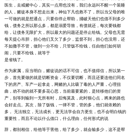
医生，去戒赌中心，其实一点用也没有，我们永远叫不醒一个装睡
的人，赌徒本身不想走出来，神仙下凡也救不了，所以当父母的唯
一可做的就是想通点，只要你停止帮助，捅破天他们也借不到多少
钱，债务之所以那么多，都是溺爱导致，有债就还，每次要钱都
给，让债务无限扩大，所以最大的问题还是停止给钱。父母也无需
每天提心吊胆，担心他们叉欠了多少，监督不到，担心也没用，还
不如撒手不管，做到一分不给，只管饭不给钱，任由他们如何胡
闹，只要不给钱，就等于
是省钱了。
作为家属，应当明白，赌徒说的话不可信，也不值得信，所以第一
步，首先要做的就是切断资金，不仅要切断，而且还要连他们同名
下的房产、车产一起拿走，网赌的人比吸了毒的人严重，心理扭
曲，劝不动的就不要多花心思，当前最要紧的，是转移他们的资
产，别等到输到一无所有时，后悔莫及，此时狠心点，將来的路也
会好走点。其次，除了饭钱，一律不管，管的多，他们就依赖的
多， 无法独立，无法成长，更无法学会自力更生，也不会明白钱的
重要性，而且不论以什么借口，什么理由，任何形式的说
辞，都别相信，给他等于害他，给了多少，就会输多少，这不是帮