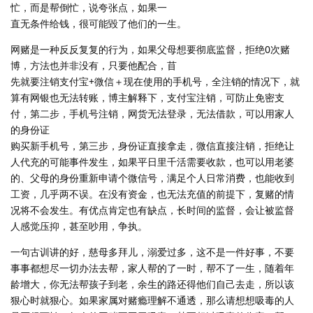
忙，而是帮倒忙，说夸张点，如果一
直无条件给钱，很可能毀了他们的一生。
网赌是一种反反复复的行为，如果父母想要彻底监督，拒绝0次赌
博，方法也并非没有，只要他配合，苜
先就要注销支付宝+微信＋现在使用的手机号，全注销的情况下，就
算有网银也无法转账，博主解释下，支付宝注销，可防止免密支
付，第二步，手机号注销，网货无法登录，无法借款，可以用家人
的身份证
购买新手机号，第三步，身份证直接拿走，微信直接注销，拒绝让
人代充的可能事件发生，如果平日里千活需要收款，也可以用老婆
的、父母的身份重新申请个微信号，满足个人日常消费，也能收到
工资，几乎两不误。在没有资金，也无法充值的前提下，复赌的情
况将不会发生。有优点肯定也有缺点，长时间的监督，会让被监督
人感觉压抑，甚至吵用，争执。
一句古训讲的好，慈母多拜儿，溺爱过多，这不是一件好事，不要
事事都想尽一切办法去帮，家人帮的了一时，帮不了一生，随着年
龄增大，你无法帮孩子到老，余生的路还得他们自己去走，所以该
狠心时就狠心。如果家属对赌瘾理解不通透，那么请想想吸毒的人