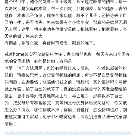
是否很可怕，如今的网赌不亚于吸毒，甚至超过吸毒的伤害，帮一
次两次，是父母的本能，帮三次四次，那是溺爱，帮的越多，害的
越多，本来儿子负债，现在全家负债，救不了儿子，还搭进去了自
己的一生，得不偿失。将来如果有个小病小灾，那真的是欲哭无泪
无人帮，这里，博主奉劝各位做父母的，把钱看好，把家看好，今
天省的钱，将来会大
有用处，别等全家一身债时再后悔，那真的晚了。
戒赌home其实不仅赌徒粉丝多，家长粉丝也多，每天有来自全国各
地的父母求助，有的是姐姐，有的是
老婆，他们方法用尽，也没有拯救过来，所以，一些难以戒赌的粉
丝们，请换位思考，这些父母担忧的问题，何尝不是自己父母担忧
的问题，在索要钱，欺骗他们钱之前，请想想，真的值得吗？网赌
就是诈骗，输了自己的就算了，真的没必要连父母的养老金都给输
进去，更不要等到债务堆积如山时，再去坦白，那样救不了自己
的，把父母所有积蓄输完，真等到父母的身体出现问题时，你又该
怎么办？所以，哪怕你戒不掉，你输工资也好，怎么折腾也好，别
把这灾难引向家庭，免子都不吃窝边草，所以别把自己唯一的家都
给输了。