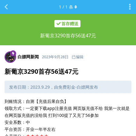
1
/
1
条
首存赠送
新葡京3290首存56送47元
白嫖网新闻
2023年9月28日
已编辑
新葡京3290首存56送47元
发布日期：2023.9.29，由免费彩金-白嫖网发布
到账情况：自测【充值后果自负】
领取方式：一定要下载app注册充值 网页版充值不给 我第一次就是
在网页版充值的没给我 打到100提了又充了56参加
安全系数：中
平台资历：开业一年半左右