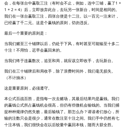
会，在每张台中赢取三注（有时会不止，例如，连中三铺，赢了1 +
1 + 2 = 4）后，立即放弃此台，去玩另一张新台，时间是相同的。
我们在一张台赢取三注，四张台便是十二注。以一百元一注来计，
已经赢了千二元。这是个赢钱的原则，切勿违反。
最后一个重要的原则是：
当我们赌至三十铺牌以后，仍处于下风，有时甚至可能输至十多二
十注！不用怕，迟早会赢回来的。
当我们终于连赢数次，追至和局，就应该立即收手，去玩新台。
我们在三十铺牌后和局收手，除了浪费时间外，我们毫无损失。
（不计抽水）
这是重要原则，必须遵守。
本公式百战百胜，是指每一次去赌场，其最后结果均是赢钱。我们
的赢钱公式所占赢钱机会很高，但仍有些微机会输钱的。当我们捕
捉种种规律仍然失败，最后输钱了。那怎么办？请读者们放心，所
输的注数只会是很少，通常在数注至十注之间。我们手中仍然有七
十注本钱，我们很快会在以后较量中赢回本钱，随而大获全胜。