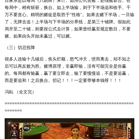
百家乐是以每局（八副牌）来计。如用公式去赌，必须赌新台。在
每局中，稍有斩获，换台。如上半场输，则于下半场追和收手。千
万不要贪心。精明的赌徒是取胜于"性格"。如果去赌下半场，一旦输
了，无牌去追！上半场与下半场的分界线，是第三十铺牌。假如此
局开至二十铺，则要按公式去计算，如果曾经赢至规定数目，不要
赌。如果由头开始未赢过，可以赌。
（三）切忌投降
很多人连输十几铺后，焦头烂额，怒气冲天，愤而离去，却不知之
后可以再反败为胜。赌博原理，非赢即输，没有可能完全是你赢
的。每局都有输赢，赢了要立即走，输了要慢慢追，不是要追赢，
而是要追和！之后换台。切记！！！一定要带够本钱呀！！！
冯耘 （全文完）
====================================================
=======