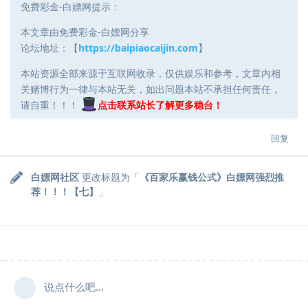
免费彩金-白嫖网提示：
本文章由免费彩金-白嫖网分享
论坛地址：【
https://baipiaocaijin.com
】
本站资源全部来源于互联网收录，仅供娱乐和参考，文章内相
关赌博行为一律与本站无关，如出问题本站不承担任何责任，
请自重！！！
点击联系站长了解更多稳台！
回复
白嫖网社区
更改标题为「
《百家乐赢钱公式》白嫖网强烈推
荐！！！【七】
」
说点什么吧...