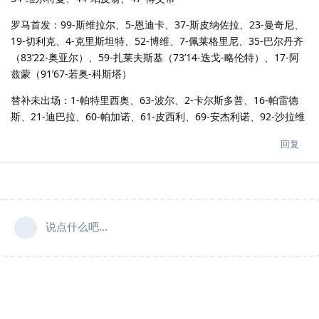
罗马首发：99-斯维拉尔、5-恩迪卡、37-斯皮纳佐拉、23-曼奇尼、
19-切利克、4-克里斯坦特、52-博维、7-佩莱格里尼、35-巴尔丹齐
（83’22-奥亚尔）、59-扎莱夫斯基（73’14-迭戈-略伦特）、17-阿
兹蒙（91’67-若奥-科斯塔）
替补未出场：1-帕特里西奥、63-波尔、2-卡尔斯多普、16-帕雷德
斯、21-迪巴拉、60-帕加诺、61-皮西利、69-安杰利诺、92-沙拉维
回复
说点什么吧...