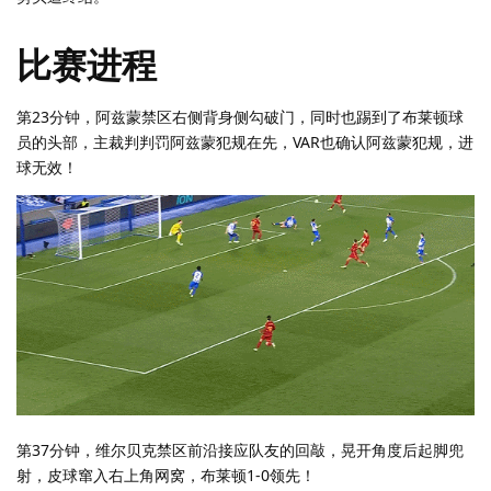
比赛进程
第23分钟，阿兹蒙禁区右侧背身侧勾破门，同时也踢到了布莱顿球
员的头部，主裁判判罚阿兹蒙犯规在先，VAR也确认阿兹蒙犯规，进
球无效！
第37分钟，维尔贝克禁区前沿接应队友的回敲，晃开角度后起脚兜
射，皮球窜入右上角网窝，布莱顿1-0领先！