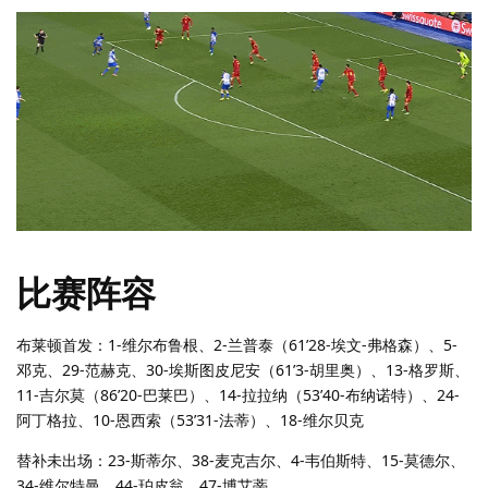
比赛阵容
布莱顿首发：1-维尔布鲁根、2-兰普泰（61’28-埃文-弗格森）、5-
邓克、29-范赫克、30-埃斯图皮尼安（61’3-胡里奥）、13-格罗斯、
11-吉尔莫（86’20-巴莱巴）、14-拉拉纳（53’40-布纳诺特）、24-
阿丁格拉、10-恩西索（53’31-法蒂）、18-维尔贝克
替补未出场：23-斯蒂尔、38-麦克吉尔、4-韦伯斯特、15-莫德尔、
34-维尔特曼、44-珀皮翁、47-博艾蒂