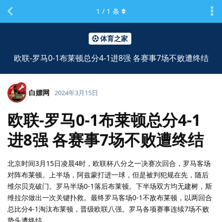
1
/
1
条
体育之家
欧联-罗马0-1布莱顿总分4-1进8强 各赛事7场不败遭终结
白嫖网
2024年3月15日
欧联-罗马0-1布莱顿总分4-1
进8强 各赛事7场不败遭终结
北京时间3月15日凌晨4时，欧联杯八分之一决赛次回合，罗马客场
对阵布莱顿。上半场，阿兹蒙打进一球，但是被判犯规在先，随后
维尔贝克破门。罗马半场0-1落后布莱顿。下半场双方均无建树，斯
维拉尔做出一次关键扑救。最终罗马客场0-1不敌布莱顿，以两回合
总比分4-1淘汰布莱顿，晋级欧联八强。罗马各项赛事连续7场不败
势头遭终结。