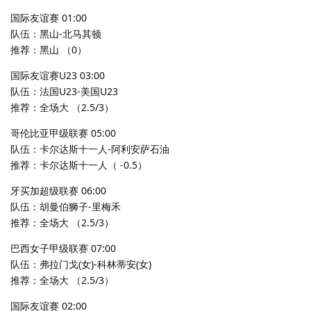
国际友谊赛 01:00
队伍：黑山-北马其顿
推荐：黑山 （0）
国际友谊赛U23 03:00
队伍：法国U23-美国U23
推荐：全场大 （2.5/3）
哥伦比亚甲级联赛 05:00
队伍：卡尔达斯十一人-阿利安萨石油
推荐：卡尔达斯十一人（ -0.5）
牙买加超级联赛 06:00
队伍：胡曼伯狮子-里梅禾
推荐：全场大 （2.5/3）
巴西女子甲级联赛 07:00
队伍：弗拉门戈(女)-科林蒂安(女)
推荐：全场大 （2.5/3）
国际友谊赛 02:00