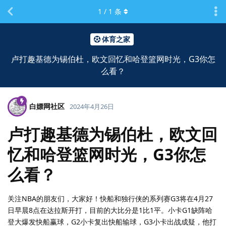
1
/
1
条
体育之家
卢打趣基德为锡伯杜，欧文回忆和哈登篮网时光，G3你怎
么看？
白嫖网社区
2024年4月26日
卢打趣基德为锡伯杜，欧文回
忆和哈登篮网时光，G3你怎
么看？
关注NBA的朋友们，大家好！快船和独行侠的系列赛G3将在4月27
日早晨8点在达拉斯开打，目前的大比分是1比1平。小卡G1缺阵哈
登大爆发快船赢球，G2小卡复出快船输球，G3小卡出战成疑，他打