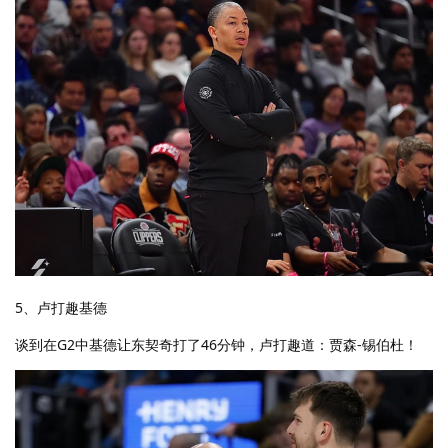
5、卢打趣基德
谈到在G2中基德让东契奇打了46分钟，卢打趣道：贾森-锡伯杜！