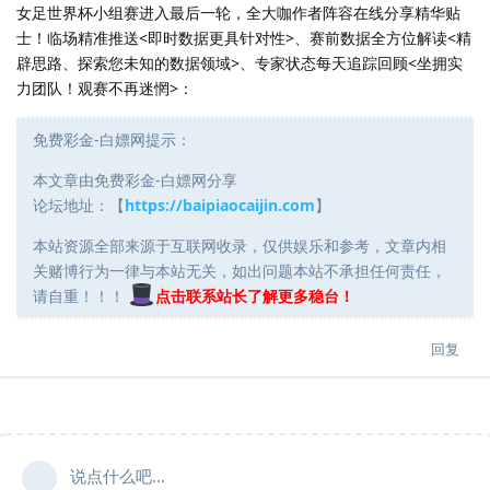
女足世界杯小组赛进入最后一轮，全大咖作者阵容在线分享精华贴
士！临场精准推送<即时数据更具针对性>、赛前数据全方位解读<精
辟思路、探索您未知的数据领域>、专家状态每天追踪回顾<坐拥实
力团队！观赛不再迷惘>：
免费彩金-白嫖网提示：
本文章由免费彩金-白嫖网分享
论坛地址：【
https://baipiaocaijin.com
】
本站资源全部来源于互联网收录，仅供娱乐和参考，文章内相
关赌博行为一律与本站无关，如出问题本站不承担任何责任，
请自重！！！
点击联系站长了解更多稳台！
回复
说点什么吧...