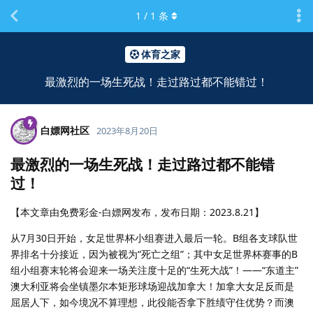
1
/
1
条
体育之家
最激烈的一场生死战！走过路过都不能错过！
白嫖网社区
2023年8月20日
最激烈的一场生死战！走过路过都不能错
过！
【本文章由免费彩金-白嫖网发布，发布日期：2023.8.21】
从7月30日开始，女足世界杯小组赛进入最后一轮。B组各支球队世
界排名十分接近，因为被视为“死亡之组”；其中女足世界杯赛事的B
组小组赛末轮将会迎来一场关注度十足的“生死大战”！——“东道主”
澳大利亚将会坐镇墨尔本矩形球场迎战加拿大！加拿大女足反而是
屈居人下，如今境况不算理想，此役能否拿下胜绩守住优势？而澳