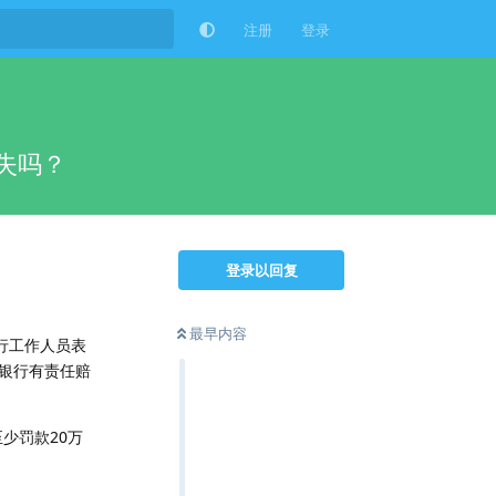
注册
登录
损失吗？
登录以回复
最早内容
行工作人员表
银行有责任赔
少罚款20万