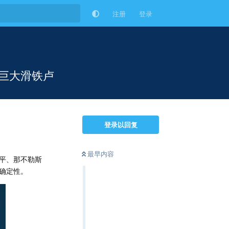
注册
登录
巨大滑铁卢
登录以回复
最早内容
平、那不勒斯
确定性。