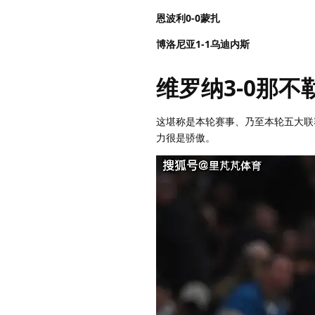
恩波利0-0蒙扎
博洛尼亚1-1乌迪内斯
维罗纳3-0那不
这堪称是本轮赛事、乃至本轮五大联
力很是骄傲。