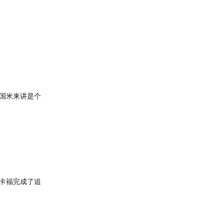
国米来讲是个
奥卡福完成了追