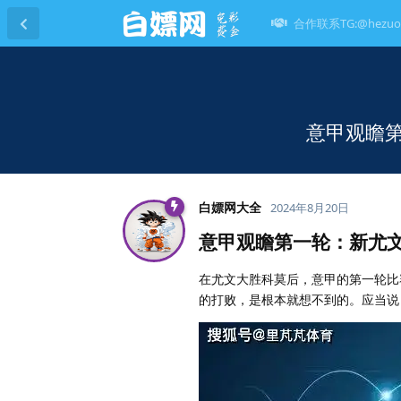
合作联系TG:@hezuo
意甲观瞻
白嫖网大全
2024年8月20日
意甲观瞻第一轮：新尤
在尤文大胜科莫后，意甲的第一轮比
的打败，是根本就想不到的。应当说