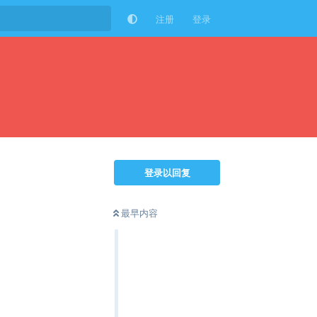
注册
登录
登录以回复
最早内容