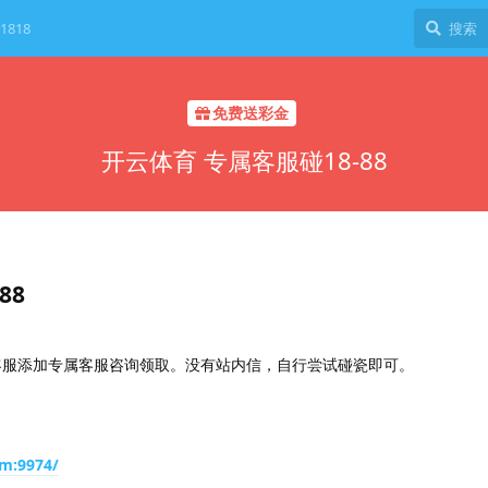
1818
免费送彩金
开云体育 专属客服碰18-88
88
客服添加专属客服咨询领取。没有站内信，自行尝试碰瓷即可。
om:9974/