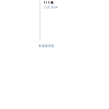
1
/
1
条
八月 2024
最新回复