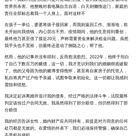
世界所杀害。他整晚对着电脑自言自语，白天则懒惰这门，家庭的
责任全部标志着我一个人身上。面对这样不
在孩子一单位，婆婆将孩子接回家，而我则返回工作。渐渐地，前
夫开始向我借钱，内心层出不穷。疫情期间，他的生意得到重创，
最终他万甚至借了接近20元，声称需要资金来解决租金问题。虽然
我手头也不宽裕，但最终还是动了恻隐之心，帮了他。
然而，他的记事并没有得到，反而愈演愈烈。2022年，他终于坦白
了自己下数百万的赌债，这一切，我才意识到我们的婚姻彻底破裂
了。他的父母因为他的赌博变得憔悴，甚至将自家房子的托管人，
私自将房产过户给予亲戚，试图争取来初始化。这一切都让我感到
震惊和愤怒。
我决定起诉离婚并追讨我的债务。经过严格的法律斗争，法院最终
判定该份过户合同无效。我虽然得到了部分赔偿，但仍然得到了部
分赔偿
我的经历告诉女性，婚内财产应共同持有，前提是对方同意的任何
处罚都是无效的。在爱情的外表下，我们必须保持警惕，确保自己
不受权益侵犯。