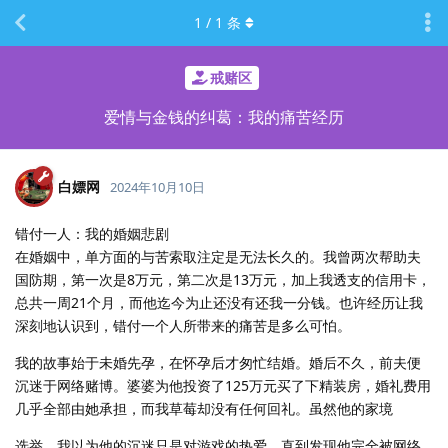
1
/
1
条
戒赌区
爱情与金钱的纠葛：我的痛苦经历
白嫖网
2024年10月10日
错付一人：我的婚姻悲剧
在婚姻中，单方面的与苦索取注定是无法长久的。我曾两次帮助夫
国防期，第一次是8万元，第二次是13万元，加上我透支的信用卡，
总共一周21个月，而他迄今为止还没有还我一分钱。也许经历让我
深刻地认识到，错付一个人所带来的痛苦是多么可怕。
我的故事始于未婚先孕，在怀孕后才匆忙结婚。婚后不久，前夫便
沉迷于网络赌博。婆婆为他投资了125万元买了下精装房，婚礼费用
几乎全部由她承担，而我草莓却没有任何回礼。虽然他的家境
选举，我以为他的沉迷只是对游戏的热爱，直到发现他完全被网络