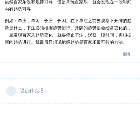
虽然百家乐没有规律可寻，但是常玩百家乐，就会发现在一段时间
内有趋势可寻
例如：单庄，单闲；长庄，长闲。在下单注之前要观察下开牌的趋
势是什么，下注必须根据趋势进行。开牌的趋势是会经常变化的，
一旦发现百家乐趋势变化，就要停止下注，观察一段时间，再根据
新的趋势进行。我最后只想说把握趋势是百家乐最可行的方法。
回复
说点什么吧...