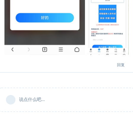
回复
说点什么吧...