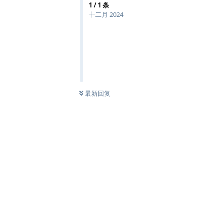
1
/
1
条
十二月 2024
最新回复