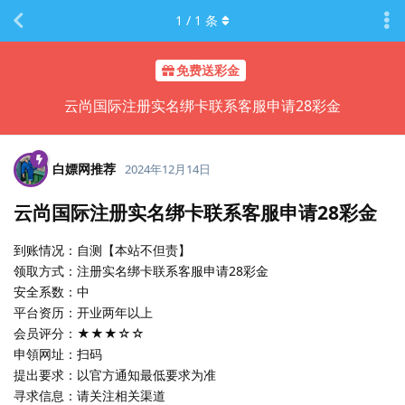
1
/
1
条
免费送彩金
云尚国际注册实名绑卡联系客服申请28彩金
白嫖网推荐
2024年12月14日
云尚国际注册实名绑卡联系客服申请28彩金
到账情况：自测【本站不但责】
领取方式：注册实名绑卡联系客服申请28彩金
安全系数：中
平台资历：开业两年以上
会员评分：★★★☆☆
申領网址：扫码
提出要求：以官方通知最低要求为准
寻求信息：请关注相关渠道