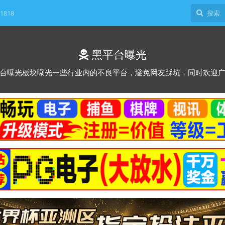
1818
黑平台曝光
台曝光板块曝光一些行业内的不良平台，避免网友踩坑，同时欢迎