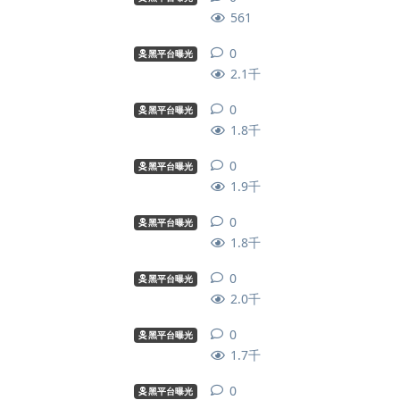
561
0
0
条回复
黑平台曝光
2.1千
0
0
条回复
黑平台曝光
1.8千
0
0
条回复
黑平台曝光
1.9千
0
0
条回复
黑平台曝光
1.8千
0
0
条回复
黑平台曝光
2.0千
0
0
条回复
黑平台曝光
1.7千
0
0
条回复
黑平台曝光