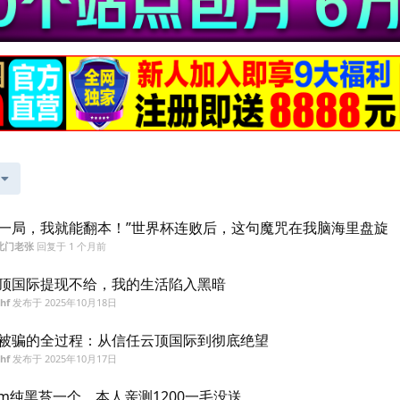
一局，我就能翻本！”世界杯连败后，这句魔咒在我脑海里盘旋
北门老张
回复于
1 个月前
顶国际提现不给，我的生活陷入黑暗
dhf
发布于
2025年10月18日
被骗的全过程：从信任云顶国际到彻底绝望
dhf
发布于
2025年10月17日
tm纯黑苔一个，本人亲测1200一毛没送