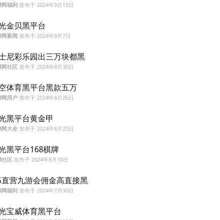
嫖网福利
发布于
2024年9月13日
光金贝黑平台
嫖网新闻
发布于
2024年9月7日
士尼彩乐园出三万块都黑
嫖网社区
发布于
2024年8月30日
空体育黑平台黑款五万
嫖网用户
发布于
2024年8月26日
光黑平台黄金甲
嫖网大全
发布于
2024年8月20日
光黑平台168棋牌
嫖社区
发布于
2024年8月10日
G直营九游会佣金高直接黑
嫖网福利
发布于
2024年7月30日
光宝威体育黑平台