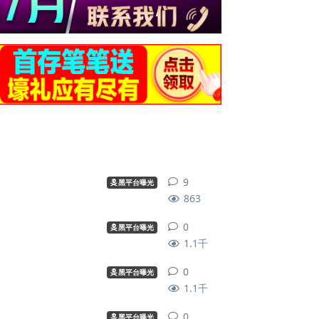
9
9
条回复
黑平台曝光
863
0
0
条回复
黑平台曝光
1.1千
0
0
条回复
黑平台曝光
1.1千
0
0
条回复
黑平台曝光