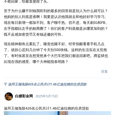
不敢回家，怕被直接按了头。
至于为什么赚不到钱我听到的最多的回答就是别人为什么就可以？
他妈的别人到底是谁啊！我要是认识他我就去和他好好学习学习。
现在每日新增一都加不到。客户聊不热。切不进。每天刷IG和FB。
右手指都比左手的粗两圈了！你们的客户到底都是从哪里加到的？
既不反感加密货币又有钱还傻的可怜。
现在精神都有点紊乱了。睡觉也睡不好。经常惊醒看看手机几点
了。就担心迟到几分钟了今天扣500块钱。这样的生活实在太煎熬
了。有时候甚至在想突然来个大巴车把我们都送回家吧。蹲监狱也
比现在强的感受。哪个大神能指条明路？
回复
于
迪拜王储免除426名公民共计1.46亿迪拉姆的住房贷款
白嫖彩金网
2025年5月15日
迪拜王储免除426名公民共计1.46亿迪拉姆的住房贷款