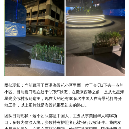
团伙现状：当前藏匿于西港海景苑小区里面，位于金贝3下去一点的
小区。目前盘口现在处于“打野”状态，在搬来西港之前，是从七星海
星光度假村搬到这里，现在大约还有30多名中国人在海景苑打野分
散工作，以上图片就是海景苑那里进去的路口。
团队目前现状：这个团队都是中国人，主要从事美国华人精聊项
目，多数为偷渡入境，少数持有护照者已被强行没收证件。我的发
小是有护照的，在现在严打的期间，他想正常离职回去陪伴他两岁