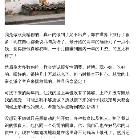
我是做欧美精聊的。真正的做到了足不出户，却在世界上旅行了很
多！现在自己都会说几句英语了。最开始的两年的确赚到了一点小
钱。觉得赚钱真容易啊。一个月能赚到国内一年的工资。简直太棒
棒了！
然后像大多数狗推一样会尝试报复性消费。赌博。玩小妹。吃好
的。喝好的。很快几十万就花光了。但当时根本不担心。总觉的上
帝会派个客户来拯救我的。并且信念坚定！
可接下来的两年内。让我的脸上再也没有了笑容。上帝并没有照顾
我的感受，可能是我不够虔诚？所以接下来的日子我决定每天都会
问候上帝和他的亲人。希望他早点听到我的祈祷！
没想到不赚钱只是黑暗动乱的开始。各种检查以及抓人。抓了我认
识的很多人。包括同一个公司的同事。估计我自己也在好兄弟的口
供中了。现在的尴尬境地就是在这里赚不到钱马上饿死了。然后还