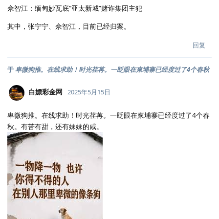
佘智江：缅甸妙瓦底“亚太新城”赌诈集团主犯
其中，张宁宁、佘智江，目前已经归案。
回复
于
卑微狗推。在线求助！时光荏苒。一眨眼在柬埔寨已经度过了4个春秋
白嫖彩金网
2025年5月15日
卑微狗推。在线求助！时光荏苒。一眨眼在柬埔寨已经度过了4个春
秋。有苦有甜，还有妹妹的咸。