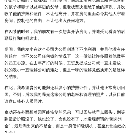
的孩子和妻子以及年迈的父母，但老板坚决拒绝了他的辞职，并没
收了他的护照和证件，不让他离开，并在房间里面命令其他人守着
房间，控制他的自由，不让他出入任何地方。
在囚禁的时候，我的朋友有一次想离开该房间，并遭受到看管的后
勤殴打和电棍袭击。
期间，我的发小在这个公司为公司创造了不少利润，并且他没有任
何赔付，也不欠公司任何钱的情况下，这一做法让许多跟着他做事
的员工心凉。在去年严打的时候，工资及提成公司就一直未发放，
我的发小一直理解公司的难处，但是一味的理解竟然换来的是这样
的结果。
在此，我希望贵公司能归还我发小的护照证件，并让他正常离职回
国。否则，后续我将曝光这家公司的老板和管理的照片，以及目前
该盘口核心人员照片。
奉劝还在外面想着园区能恢复的兄弟，可以回头就早点回头，别等
到最后护照没了、钱也没了、命也没有了，才发现所谓的“海外淘
金”，最后淘出来的不是金，而是一身债和缝纫机，甚至付出自己的
生命！