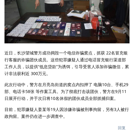
近日，长沙望城警方成功捣毁一个电信诈骗窝点，抓获 22名冒充银
行客服的诈骗团伙成员。这些犯罪嫌疑人通过电话冒充银行渠道部
工作人员，以提供“低息贷款”为诱饵，引导受害人添加诈骗微信，累
计非法获利近 300万元。
此次行动中，警方在月亮岛街道的窝点内扣押了 电脑10台、手机29
部、电话卡58张 等作案工具。为了彻底打击该团伙，警方在9月11
日展开行动，并于次日将10名休假的团伙成员全部抓捕归案。
目前，犯罪嫌疑人姜某等19人因涉嫌诈骗被刑事拘留，另有3人被行
政拘留。案件仍在进一步调查中。
回复