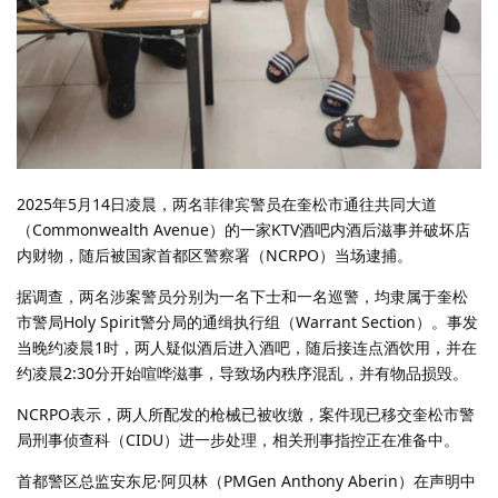
2025年5月14日凌晨，两名菲律宾警员在奎松市通往共同大道
（Commonwealth Avenue）的一家KTV酒吧内酒后滋事并破坏店
内财物，随后被国家首都区警察署（NCRPO）当场逮捕。
据调查，两名涉案警员分别为一名下士和一名巡警，均隶属于奎松
市警局Holy Spirit警分局的通缉执行组（Warrant Section）。事发
当晚约凌晨1时，两人疑似酒后进入酒吧，随后接连点酒饮用，并在
约凌晨2:30分开始喧哗滋事，导致场内秩序混乱，并有物品损毁。
NCRPO表示，两人所配发的枪械已被收缴，案件现已移交奎松市警
局刑事侦查科（CIDU）进一步处理，相关刑事指控正在准备中。
首都警区总监安东尼·阿贝林（PMGen Anthony Aberin）在声明中