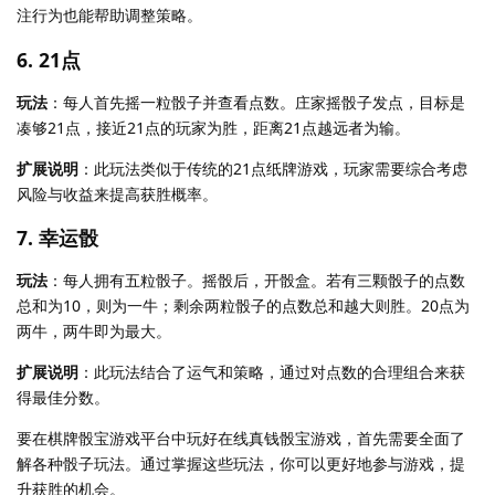
注行为也能帮助调整策略。
6. 21点
玩法
：每人首先摇一粒骰子并查看点数。庄家摇骰子发点，目标是
凑够21点，接近21点的玩家为胜，距离21点越远者为输。
扩展说明
：此玩法类似于传统的21点纸牌游戏，玩家需要综合考虑
风险与收益来提高获胜概率。
7. 幸运骰
玩法
：每人拥有五粒骰子。摇骰后，开骰盒。若有三颗骰子的点数
总和为10，则为一牛；剩余两粒骰子的点数总和越大则胜。20点为
两牛，两牛即为最大。
扩展说明
：此玩法结合了运气和策略，通过对点数的合理组合来获
得最佳分数。
要在棋牌骰宝游戏平台中玩好在线真钱骰宝游戏，首先需要全面了
解各种骰子玩法。通过掌握这些玩法，你可以更好地参与游戏，提
升获胜的机会。