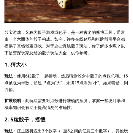
骰宝游戏，又称为骰子游戏或色子，是一种古老的赌博工具，通常
由一个六面体的骰子构成。如今，许多在线赌场和棋牌骰宝平台都
提供了真钱骰宝游戏。对于这些真钱骰子玩法，你了解多少呢？以
下是资深玩家总结的骰子玩法大全，供你参考。
1. 猜大小
玩法
：使用6粒骰子一起摇动，然后猜测骰盒中骰子的点数总和。15
点被视为半数，超过15点为“大”，未满15点则为“小”。如果猜错，则
判输。
扩展说明
：此玩法需要对点数进行准确的预测，掌握一些统计学和
概率知识会有助于提高猜测的准确性。
2. 5粒骰子，摇骰
玩法
：庄主随机说出3个数字（1至6之间的任意三个数字）。其他玩