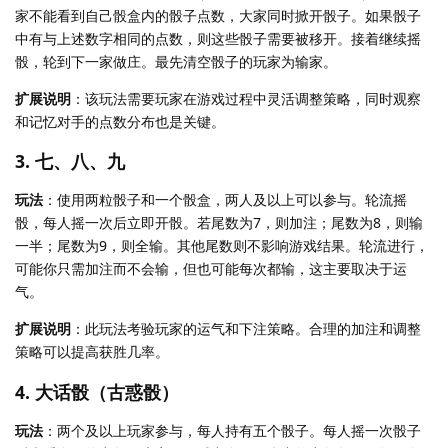
家不能看到自己骰盒内的骰子点数，大家同时掀开骰子。如果骰子
中有与上述数字相同的点数，则这些骰子需要被移开。接着继续摇
骰，轮到下一家做庄。最先清空骰子的玩家为输家。
扩展说明
：该玩法需要玩家在游戏过程中灵活调整策略，同时观察
和记忆对手的点数分布也是关键。
3. 七、八、九
玩法
：使用两粒骰子和一个骰盒，两人及以上可以参与。轮流摇
骰，每人摇一次后立即开骰。若尾数为7，则加注；尾数为8，则输
一半；尾数为9，则全输。其他尾数则不影响游戏结果。轮流进行，
可能你只需加注而不会输，但也可能每次都输，这主要取决于运
气。
扩展说明
：此玩法考验玩家的运气和下注策略。合理的加注和调整
策略可以提高获胜几率。
4. 大话骰（古惑骰）
玩法
：两个及以上玩家参与，每人持有五个骰子。每人摇一次骰子