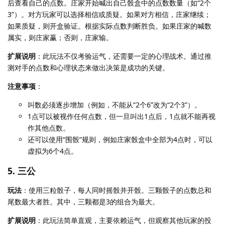
后查看自己的点数。庄家开始喊出自己骰盒中的点数数量（如“2个
3”）。对方玩家可以选择相信或质疑。如果对方相信，庄家继续；
如果质疑，则开盒验证。根据实际点数判断胜负。如果庄家的喊数
属实，则庄家赢；否则，庄家输。
扩展说明
：此玩法不仅考验运气，还需要一定的心理战术。通过推
测对手的点数和心理状态来做出决策是成功的关键。
注意事项
：
叫数必须逐步增加（例如，不能从“2个6”改为“2个3”）。
1点可以被视作任何点数，但一旦叫出1点后，1点就不能再视
作其他点数。
还可以使用“围骰”规则，例如庄家骰盒中全部为4点时，可以
虚拟为6个4点。
5. 三公
玩法
：使用三粒骰子，每人同时摇骰并开骰。三颗骰子的点数总和
尾数最大者胜。其中，三颗都是3的组合为最大。
扩展说明
：此玩法简单直观，主要依赖运气，但观察其他玩家的投